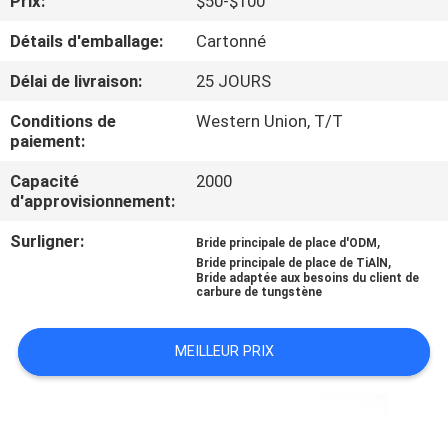
Prix:
$50-$100
VISITE
Détails d'emballage:
Cartonné
D'USINE
Délai de livraison:
25 JOURS
CONTRÔLE
Conditions de
Western Union, T/T
DE
paiement:
QUALITÉ
Capacité
2000
d'approvisionnement:
CONTACTEZ-
Surligner:
,
Bride principale de place d'ODM
,
Bride principale de place de TiAlN
NOUS
Bride adaptée aux besoins du client de
carbure de tungstène
NOUVELLES
MEILLEUR PRIX
DEMANDEZ
UNE