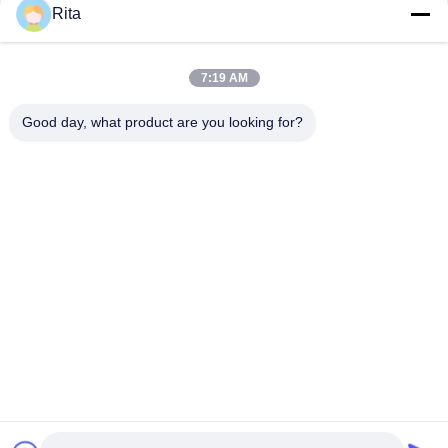
Rita
La matrice de poinçon carrée de carbure de tungstène a usiné
extérieur
VA80,ST7,KG5,KG6 Matrice de carbure de tungstène, forgeage
7:19 AM
à froid Matrice de fixation pour matrice d'extrusion Dimension
personnalisée
Good day, what product are you looking for?
Catégories populaires
Tous
Matrice De Carbure 
Carbure De Poing Et 
De Tungstène
De Mortier
La Pièce Forgéee À 
Le Titre Froid 
Froid Meurent
Meurent
Vissez Le Deuxième 
Poinçons HSS
Poinçon
Moules De Formage 
Coupe À La Matrice
D'écrou