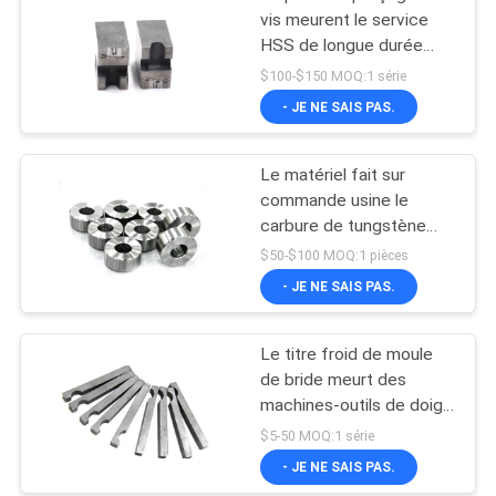
vis meurent le service
HSS de longue durée
visse la matrice de
$100-$150 MOQ:1 série
perçage
- JE NE SAIS PAS.
Le matériel fait sur
commande usine le
carbure de tungstène
meurent pour des
$50-$100 MOQ:1 pièces
moules de vis
- JE NE SAIS PAS.
Le titre froid de moule
de bride meurt des
machines-outils de doigt
de transfert
$5-50 MOQ:1 série
- JE NE SAIS PAS.