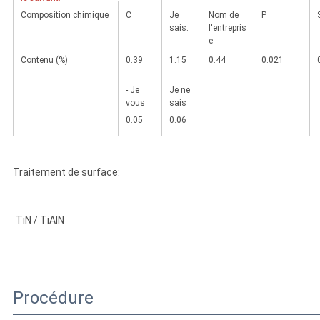
Composition chimique
C
Je
Nom de
P
sais.
l'entrepris
e
Contenu (%)
0.39
1.15
0.44
0.021
- Je
Je ne
vous
sais
en prie.
pas
0.05
0.06
Traitement de surface:
TiN / TiAlN
Procédure