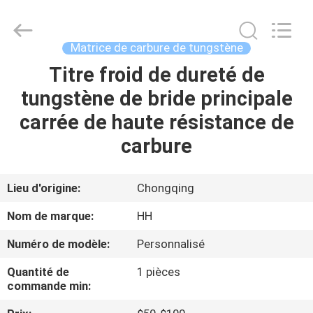
2026
Chongqing
Henghui
Precision
Mold
Matrice de carbure de tungstène
Co.,
Limited.
All
Titre froid de dureté de
MAISON
Rights
Reserved.
tungstène de bride principale
PRODUITS
carrée de haute résistance de
carbure
VIDÉOS
Lieu d'origine:
Chongqing
AU
Nom de marque:
HH
SUJET
Numéro de modèle:
Personnalisé
DE
Quantité de
1 pièces
NOUS
commande min: