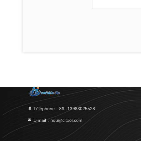
Téléphone：86--13983025528
E-mail：hou@citool.com