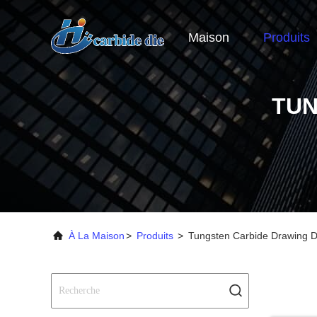
Maison
Produits
TUN
À La Maison
>
Produits
>
Tungsten Carbide Drawing D