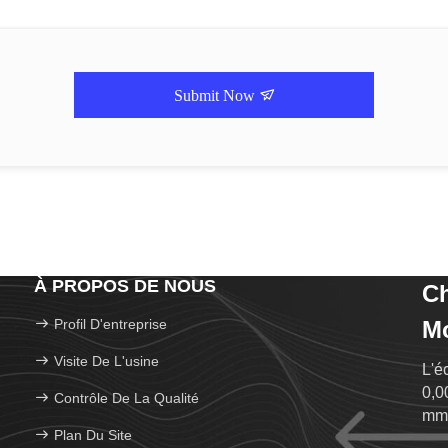
Submit Now
À PROPOS DE NOUS
Ch
Profil D'entreprise
Mo
Visite De L'usine
L'é
0,0
Contrôle De La Qualité
mm
Plan Du Site