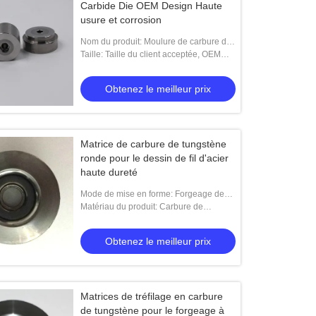
Carbide Die OEM Design Haute
usure et corrosion
Nom du produit: Moulure de carbure de
tungstène Carbure de matrice OEM de
Taille: Taille du client acceptée, OEM
forgeage à froid
acceptée
Obtenez le meilleur prix
Matrice de carbure de tungstène
ronde pour le dessin de fil d'acier
haute dureté
Mode de mise en forme: Forgeage de
moules
Matériau du produit: Carbure de
tungstène et acier de moisissure
Obtenez le meilleur prix
Matrices de tréfilage en carbure
de tungstène pour le forgeage à