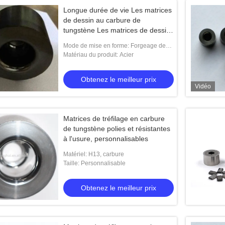
Longue durée de vie Les matrices
de dessin au carbure de
tungstène Les matrices de dessin
au fil de carbure poli
Mode de mise en forme: Forgeage de
moules
Matériau du produit: Acier
Obtenez le meilleur prix
Vidéo
Matrices de tréfilage en carbure
de tungstène polies et résistantes
à l'usure, personnalisables
Matériel: H13, carbure
Taille: Personnalisable
Obtenez le meilleur prix