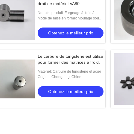
droit de matériel VA80
Nom du produit: Forgeage à froid à
chaud par carburé de tungstène à tuile à
Mode de mise en forme: Moulage sous
trou droit VA80
pression, Moule d'emboutissage, Moule
d'extrusion, Moule d'injection plastique,
Obtenez le meilleur prix
Moule d
Le carbure de tungstène est utilisé
pour former des matrices à froid.
Matériel: Carbure de tungstène et acier
Origine: Chongqing, Chine
Obtenez le meilleur prix