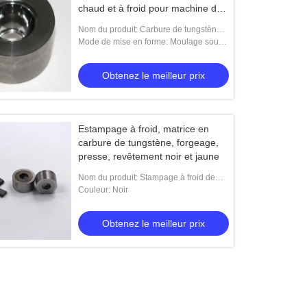
chaud et à froid pour machine de
forgeage
Nom du produit: Carbure de tungstène à
froid et à chaud trou de forgeage
Mode de mise en forme: Moulage sous
pression, Moule d'emboutissage, Moule
d'extrusion, Moule d'injection plastique,
Obtenez le meilleur prix
Moule d
Estampage à froid, matrice en
carbure de tungstène, forgeage,
presse, revêtement noir et jaune
Nom du produit: Stampage à froid de
carbure de tungstène enduit en noir et
Couleur: Noir
jaune
Obtenez le meilleur prix