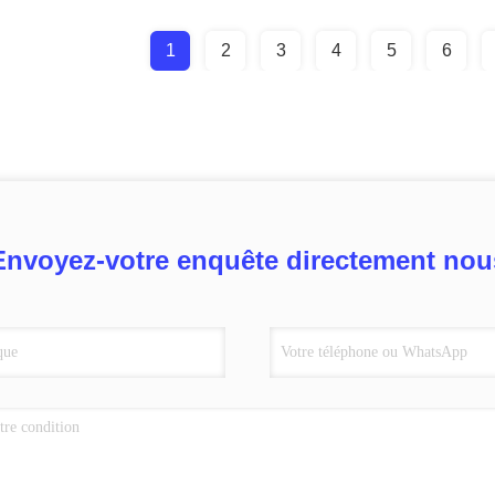
1
2
3
4
5
6
Envoyez-votre enquête directement nou