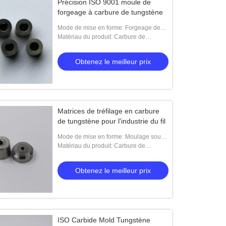
Précision ISO 9001 moule de
forgeage à carbure de tungstène
Mode de mise en forme: Forgeage de
moules
Matériau du produit: Carbure de
tungstène
Obtenez le meilleur prix
Matrices de tréfilage en carbure
de tungstène pour l'industrie du fil
Mode de mise en forme: Moulage sous
pression, Moule d'emboutissage, Moule
Matériau du produit: Carbure de
d'extrusion, Moule d'injection plastique,
tungstène
Moule d
Obtenez le meilleur prix
ISO Carbide Mold Tungstène