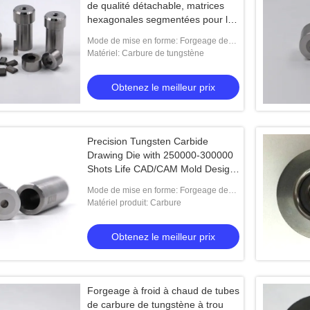
de qualité détachable, matrices
hexagonales segmentées pour la
fabrication de vis
Mode de mise en forme: Forgeage de
moules
Matériel: Carbure de tungstène
Obtenez le meilleur prix
Precision Tungsten Carbide
Drawing Die with 250000-300000
Shots Life CAD/CAM Mold Design
and CNC Machining
Mode de mise en forme: Forgeage de
moules
Matériel produit: Carbure
Obtenez le meilleur prix
Forgeage à froid à chaud de tubes
de carbure de tungstène à trou