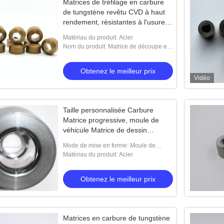
Matrices de tréfilage en carbure
de tungstène revêtu CVD à haut
rendement, résistantes à l'usure et
à la rouille
Matériau du produit: Acier
Nom du produit: Matrice de découpe et
d'ébarbage
Obtenez le meilleur prix
Vidéo
Taille personnalisée Carbure
Matrice progressive, moule de
véhicule Matrice de dessin
profond
Mode de mise en forme: Moule de
perforation
Matériau du produit: Acier
Obtenez le meilleur prix
Matrices en carbure de tungstène