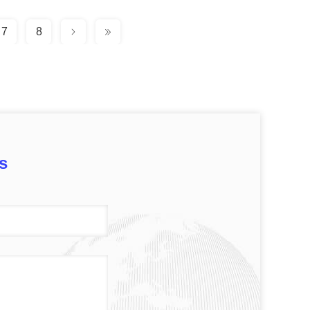
7
8
s