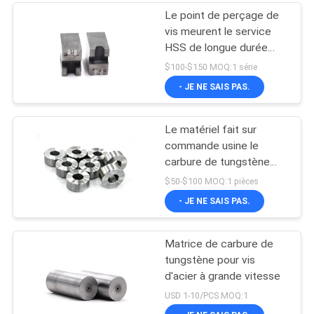
Le point de perçage de
vis meurent le service
HSS de longue durée
visse la matrice de
$100-$150 MOQ:1 série
perçage
- JE NE SAIS PAS.
Le matériel fait sur
commande usine le
carbure de tungstène
meurent pour des
$50-$100 MOQ:1 pièces
moules de vis
- JE NE SAIS PAS.
Matrice de carbure de
tungstène pour vis
d'acier à grande vitesse
USD 1-10/PCS MOQ:1