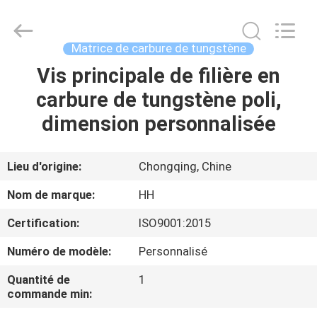
2026
Chongqing
Henghui
Precision
Mold
Matrice de carbure de tungstène
Co.,
Limited.
All
Vis principale de filière en
MAISON
Rights
Reserved.
carbure de tungstène poli,
PRODUITS
dimension personnalisée
VIDÉOS
Lieu d'origine:
Chongqing, Chine
Nom de marque:
HH
AU
Certification:
ISO9001:2015
SUJET
Numéro de modèle:
Personnalisé
DE
NOUS
Quantité de
1
commande min: