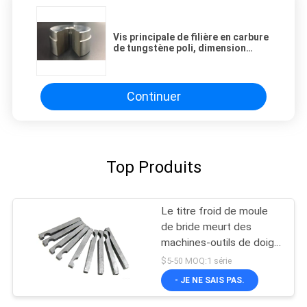
Vis principale de filière en carbure
de tungstène poli, dimension
personnalisée
Continuer
Top Produits
Le titre froid de moule
de bride meurt des
machines-outils de doigt
de transfert
$5-50 MOQ:1 série
- JE NE SAIS PAS.