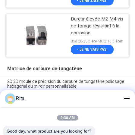
- JE NE SAIS PAS.
Dureur élevée M2 M4 vis
de forage résistant à la
corrosion
usd 20-25 piece MOQ:10 pièces
- JE NE SAIS PAS.
Matrice de carbure de tungstène
2D 3D moule de précision du carbure de tungstène polissage
hexagonal du miroir personnalisable
Rita
La matrice de poinçon carrée de carbure de tungstène a usiné
extérieur
VA80,ST7,KG5,KG6 Matrice de carbure de tungstène, forgeage
9:30 AM
à froid Matrice de fixation pour matrice d'extrusion Dimension
personnalisée
Good day, what product are you looking for?