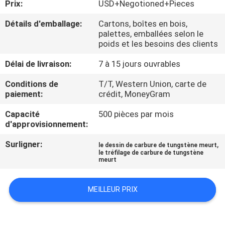
Prix:
USD+Negotioned+Pieces
VISITE
D'USINE
Détails d'emballage:
Cartons, boîtes en bois,
palettes, emballées selon le
poids et les besoins des clients
CONTRÔLE
Délai de livraison:
7 à 15 jours ouvrables
DE
Conditions de
T/T, Western Union, carte de
QUALITÉ
paiement:
crédit, MoneyGram
Capacité
500 pièces par mois
CONTACTEZ-
d'approvisionnement:
NOUS
Surligner:
,
le dessin de carbure de tungstène meurt
le tréfilage de carbure de tungstène
meurt
NOUVELLES
MEILLEUR PRIX
DEMANDEZ
UNE