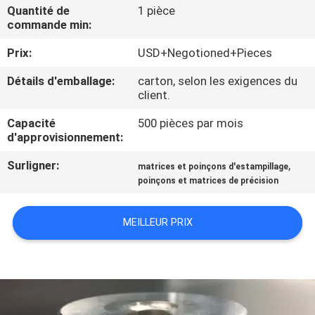
VISITE
Quantité de
1 pièce
commande min:
D'USINE
Prix:
USD+Negotioned+Pieces
CONTRÔLE
Détails d'emballage:
carton, selon les exigences du
client.
DE
QUALITÉ
Capacité
500 pièces par mois
d'approvisionnement:
Surligner:
,
CONTACTEZ-
matrices et poinçons d'estampillage
poinçons et matrices de précision
NOUS
MEILLEUR PRIX
NOUVELLES
DEMANDEZ
UNE