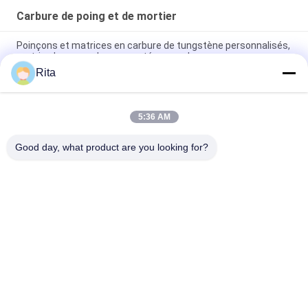
Carbure de poing et de mortier
Poinçons et matrices en carbure de tungstène personnalisés,
matrice hexagonale segmentée en carbure
Rita
Poinçons et matrices segmentés hexagonaux en carbure
avec matériau YG20C VA80 CD-750 H13
5:36 AM
Le moule à vis à tête froide est moulé au carbure de
tungstène et est moulé avec la surface de meulage
Good day, what product are you looking for?
Catégories populaires
Tous
Matrice De Carbure 
Carbure De Poing Et 
De Tungstène
De Mortier
La Pièce Forgéee À 
Le Titre Froid 
Froid Meurent
Meurent
Vissez Le Deuxième 
Poinçons HSS