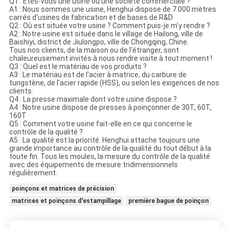
Q1 : Êtes-vous une usine ou une société commerciale ?
A1 : Nous sommes une usine, Henghui dispose de 7 000 mètres
carrés d'usines de fabrication et de bases de R&D
Q2 : Où est située votre usine ? Comment puis-je m'y rendre ?
A2 : Notre usine est située dans le village de Hailong, ville de
Baishiyi, district de Jiulongpo, ville de Chongqing, Chine.
Tous nos clients, de la maison ou de l'étranger, sont
chaleureusement invités à nous rendre visite à tout moment !
Q3 : Quel est le matériau de vos produits ?
A3 : Le matériau est de l'acier à matrice, du carbure de
tungstène, de l'acier rapide (HSS), ou selon les exigences de nos
clients.
Q4 : La presse maximale dont votre usine dispose ?
A4 : Notre usine dispose de presses à poinçonner de 30T, 60T,
160T
Q5 : Comment votre usine fait-elle en ce qui concerne le
contrôle de la qualité ?
A5 : La qualité est la priorité. Henghui attache toujours une
grande importance au contrôle de la qualité du tout début à la
toute fin. Tous les moules, la mesure du contrôle de la qualité
avec des équipements de mesure tridimensionnels
régulièrement.
poinçons et matrices de précision
matrices et poinçons d'estampillage
première bague de poinçon