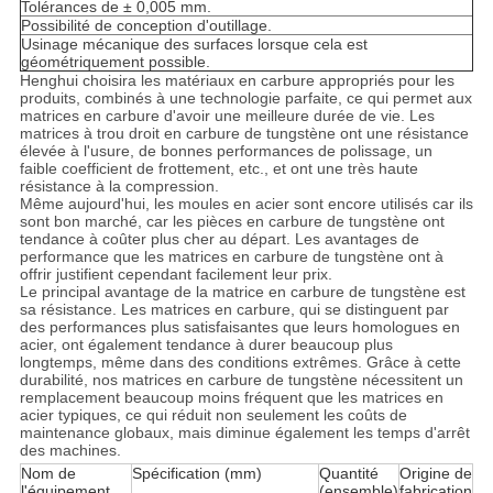
Tolérances de ± 0,005 mm.
Possibilité de conception d'outillage.
Usinage mécanique des surfaces lorsque cela est
géométriquement possible.
Henghui choisira les matériaux en carbure appropriés pour les
produits, combinés à une technologie parfaite, ce qui permet aux
matrices en carbure d'avoir une meilleure durée de vie. Les
matrices à trou droit en carbure de tungstène ont une résistance
élevée à l'usure, de bonnes performances de polissage, un
faible coefficient de frottement, etc., et ont une très haute
résistance à la compression.
Même aujourd'hui, les moules en acier sont encore utilisés car ils
sont bon marché, car les pièces en carbure de tungstène ont
tendance à coûter plus cher au départ. Les avantages de
performance que les matrices en carbure de tungstène ont à
offrir justifient cependant facilement leur prix.
Le principal avantage de la matrice en carbure de tungstène est
sa résistance. Les matrices en carbure, qui se distinguent par
des performances plus satisfaisantes que leurs homologues en
acier, ont également tendance à durer beaucoup plus
longtemps, même dans des conditions extrêmes. Grâce à cette
durabilité, nos matrices en carbure de tungstène nécessitent un
remplacement beaucoup moins fréquent que les matrices en
acier typiques, ce qui réduit non seulement les coûts de
maintenance globaux, mais diminue également les temps d'arrêt
des machines.
Nom de
Spécification (mm)
Quantité
Origine de
l'équipement
(ensemble)
fabrication