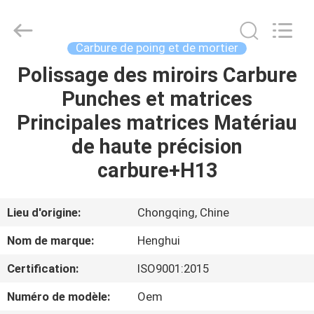
2026
Chongqing
Henghui
Precision
Mold
Carbure de poing et de mortier
Co.,
Limited.
All
Polissage des miroirs Carbure
MAISON
Rights
Reserved.
Punches et matrices
PRODUITS
Principales matrices Matériau
de haute précision
VIDÉOS
carbure+H13
AU
Lieu d'origine:
Chongqing, Chine
SUJET
Nom de marque:
Henghui
DE
Certification:
ISO9001:2015
NOUS
Numéro de modèle:
Oem