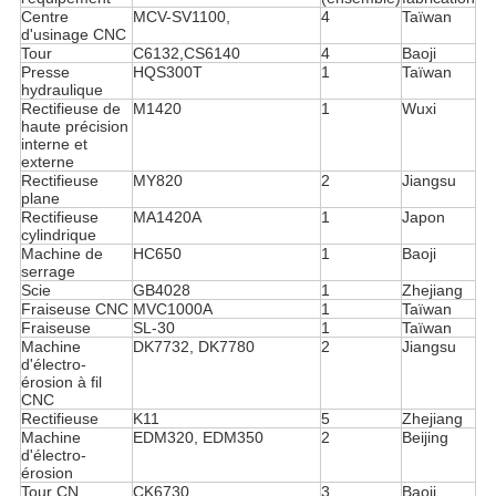
Centre
MCV-SV1100,
4
Taïwan
d'usinage CNC
Tour
C6132,CS6140
4
Baoji
Presse
HQS300T
1
Taïwan
hydraulique
Rectifieuse de
M1420
1
Wuxi
haute précision
interne et
externe
Rectifieuse
MY820
2
Jiangsu
plane
Rectifieuse
MA1420A
1
Japon
cylindrique
Machine de
HC650
1
Baoji
serrage
Scie
GB4028
1
Zhejiang
Fraiseuse CNC
MVC1000A
1
Taïwan
Fraiseuse
SL-30
1
Taïwan
Machine
DK7732, DK7780
2
Jiangsu
d'électro-
érosion à fil
CNC
Rectifieuse
K11
5
Zhejiang
Machine
EDM320, EDM350
2
Beijing
d'électro-
érosion
Tour CN
CK6730
3
Baoji