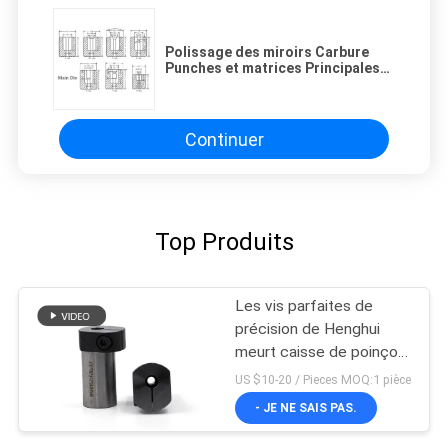
Polissage des miroirs Carbure
Punches et matrices Principales
matrices Matériau de haute
précision carbure+H13
Continuer
Top Produits
Les vis parfaites de
précision de Henghui
meurt caisse de poinçon
de caisse deuxièmes de
US $10-20 / Pieces MOQ:1 pièce
poinçon d'en-tête
- JE NE SAIS PAS.