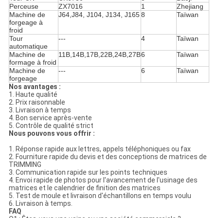
Perceuse
ZX7016
1
Zhejiang
Machine de
J64,J84, J104, J134, J165
8
Taïwan
forgeage à
froid
Tour
---
4
Taïwan
automatique
Machine de
11B,14B,17B,22B,24B,27B
6
Taïwan
formage à froid
Machine de
---
6
Taïwan
forgeage
Nos avantages :
1. Haute qualité
2. Prix raisonnable
3. Livraison à temps
4. Bon service après-vente
5. Contrôle de qualité strict
Nous pouvons vous offrir :
1. Réponse rapide aux lettres, appels téléphoniques ou fax
2. Fourniture rapide du devis et des conceptions de matrices de
TRIMMING
3. Communication rapide sur les points techniques
4. Envoi rapide de photos pour l'avancement de l'usinage des
matrices et le calendrier de finition des matrices
5. Test de moule et livraison d'échantillons en temps voulu
6. Livraison à temps.
FAQ