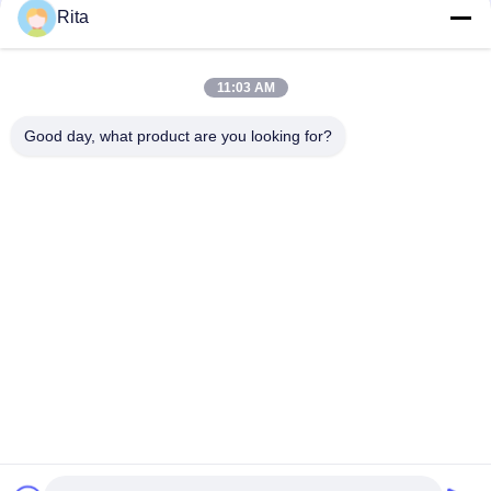
Rita
Poinçons et matrices segmentés hexagonaux en carbure
avec matériau YG20C VA80 CD-750 H13
11:03 AM
Le moule à vis à tête froide est moulé au carbure de
tungstène et est moulé avec la surface de meulage
Good day, what product are you looking for?
Catégories populaires
Tous
Matrice De Carbure 
Carbure De Poing Et 
De Tungstène
De Mortier
La Pièce Forgéee À 
Le Titre Froid 
Froid Meurent
Meurent
Vissez Le Deuxième 
Poinçons HSS
Poinçon
Moules De Formage 
Coupe À La Matrice
D'écrou