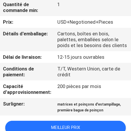
VISITE
Quantité de
1
commande min:
D'USINE
Prix:
USD+Negotioned+Pieces
CONTRÔLE
Détails d'emballage:
Cartons, boîtes en bois,
palettes, emballées selon le
DE
poids et les besoins des clients
QUALITÉ
Délai de livraison:
12-15 jours ouvrables
Conditions de
T/T, Western Union, carte de
CONTACTEZ-
paiement:
crédit
NOUS
Capacité
200 pièces par mois
d'approvisionnement:
NOUVELLES
Surligner:
,
matrices et poinçons d'estampillage
première bague de poinçon
DEMANDEZ
UNE
MEILLEUR PRIX