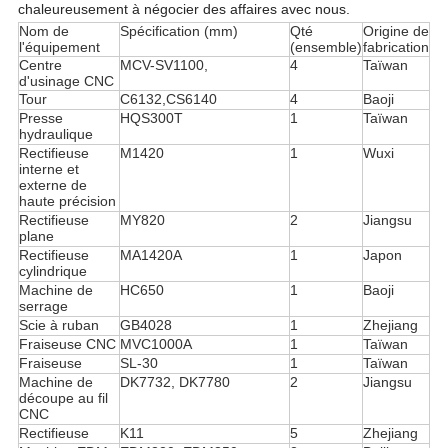
chaleureusement à négocier des affaires avec nous.
Nom de
Spécification (mm)
Qté
Origine de
l'équipement
(ensemble)
fabrication
Centre
MCV-SV1100,
4
Taïwan
d'usinage CNC
Tour
C6132,CS6140
4
Baoji
Presse
HQS300T
1
Taïwan
hydraulique
Rectifieuse
M1420
1
Wuxi
interne et
externe de
haute précision
Rectifieuse
MY820
2
Jiangsu
plane
Rectifieuse
MA1420A
1
Japon
cylindrique
Machine de
HC650
1
Baoji
serrage
Scie à ruban
GB4028
1
Zhejiang
Fraiseuse CNC
MVC1000A
1
Taïwan
Fraiseuse
SL-30
1
Taïwan
Machine de
DK7732, DK7780
2
Jiangsu
découpe au fil
CNC
Rectifieuse
K11
5
Zhejiang