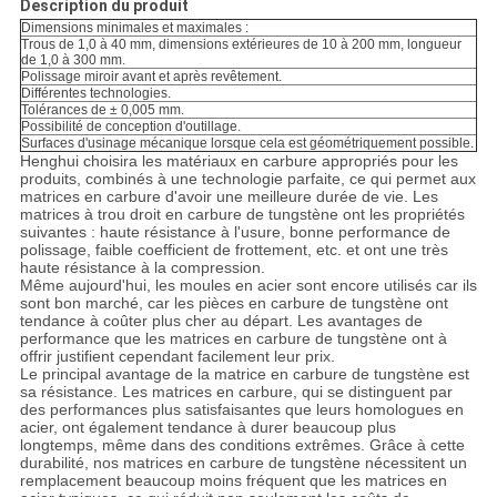
Description du produit
Dimensions minimales et maximales :
Trous de 1,0 à 40 mm, dimensions extérieures de 10 à 200 mm, longueur
de 1,0 à 300 mm.
Polissage miroir avant et après revêtement.
Différentes technologies.
Tolérances de ± 0,005 mm.
Possibilité de conception d'outillage.
Surfaces d'usinage mécanique lorsque cela est géométriquement possible.
Henghui choisira les matériaux en carbure appropriés pour les
produits, combinés à une technologie parfaite, ce qui permet aux
matrices en carbure d'avoir une meilleure durée de vie. Les
matrices à trou droit en carbure de tungstène ont les propriétés
suivantes : haute résistance à l'usure, bonne performance de
polissage, faible coefficient de frottement, etc. et ont une très
haute résistance à la compression.
Même aujourd'hui, les moules en acier sont encore utilisés car ils
sont bon marché, car les pièces en carbure de tungstène ont
tendance à coûter plus cher au départ. Les avantages de
performance que les matrices en carbure de tungstène ont à
offrir justifient cependant facilement leur prix.
Le principal avantage de la matrice en carbure de tungstène est
sa résistance. Les matrices en carbure, qui se distinguent par
des performances plus satisfaisantes que leurs homologues en
acier, ont également tendance à durer beaucoup plus
longtemps, même dans des conditions extrêmes. Grâce à cette
durabilité, nos matrices en carbure de tungstène nécessitent un
remplacement beaucoup moins fréquent que les matrices en