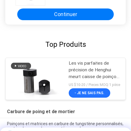
carbure
Continuer
Top Produits
Les vis parfaites de
précision de Henghui
meurt caisse de poinçon
de caisse deuxièmes de
US $10-20 / Pieces MOQ:1 pièce
poinçon d'en-tête
- JE NE SAIS PAS.
Carbure de poing et de mortier
Poinçons et matrices en carbure de tungstène personnalisés,
matrice hexagonale segmentée en carbure