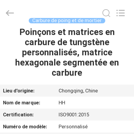
2026
Chongqing
Henghui
Precision
Mold
Carbure de poing et de mortier
Co.,
Limited.
All
Poinçons et matrices en
MAISON
Rights
Reserved.
carbure de tungstène
PRODUITS
personnalisés, matrice
hexagonale segmentée en
VIDÉOS
carbure
AU
Lieu d'origine:
Chongqing, Chine
SUJET
Nom de marque:
HH
DE
Certification:
ISO9001:2015
NOUS
Numéro de modèle:
Personnalisé