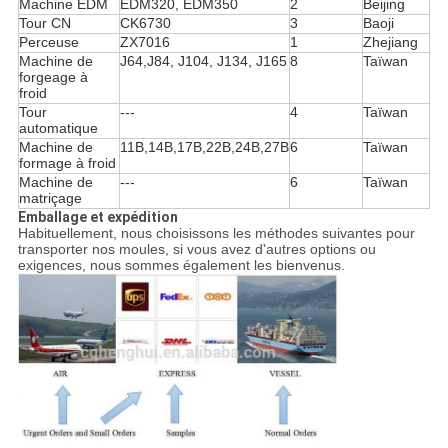
Machine EDM
EDM320, EDM350
2
Beijing
Tour CN
CK6730
3
Baoji
Perceuse
ZX7016
1
Zhejiang
Machine de
J64,J84, J104, J134, J165
8
Taïwan
forgeage à
froid
Tour
---
4
Taïwan
automatique
Machine de
11B,14B,17B,22B,24B,27B
6
Taïwan
formage à froid
Machine de
---
6
Taïwan
matriçage
Emballage et expédition
Habituellement, nous choisissons les méthodes suivantes pour
transporter nos moules, si vous avez d'autres options ou
exigences, nous sommes également les bienvenus.