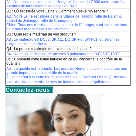
A1 : Nous sommes une usine, Henghui dispose de 7 000 mètres carrés
d'usines de fabrication et de bases de R&D
Q2 : Où est située votre usine ? Comment puis-je m'y rendre ?
A2 : Notre usine est située dans le village de Hailong, ville de Baishiyi,
district de Jiulongpo, ville de Chongqing,
Chine. Tous nos clients, de la maison ou de l'étranger, sont les bienvenus
pour nous rendre visite à tout moment !
Q3 : Quel est le matériau de vos produits ?
A3 : Le matériau est DC53, SKD11, D2, SKH-9, SKH-51, ou selon les
exigences de nos clients.
Q4 : La presse maximale dont votre usine dispose ?
A4 : Notre usine dispose de presses à poinçonner de 30T, 60T, 160T
Q5 : Comment votre usine fait-elle en ce qui concerne le contrôle de la
qualité ?
A5 : La qualité est la priorité. Les gens de Henghui attachent toujours une
grande importance au contrôle de la qualité
du tout début à la toute fin. Tous les moules -- Fastener Die le QC mesure
avec des équipements de mesure tridimensionnels
régulièrement.
Contactez-nous :