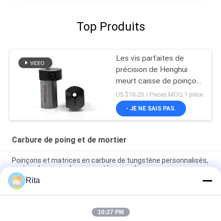
Top Produits
Les vis parfaites de
précision de Henghui
meurt caisse de poinçon
de caisse deuxièmes de
US $10-20 / Pieces MOQ:1 pièce
poinçon d'en-tête
- JE NE SAIS PAS.
Carbure de poing et de mortier
Poinçons et matrices en carbure de tungstène personnalisés,
matrice hexagonale segmentée en carbure
Rita
Poinçons et matrices segmentés hexagonaux en carbure
avec matériau YG20C VA80 CD-750 H13
10:27 PM
Le moule à vis à tête froide est moulé au carbure de