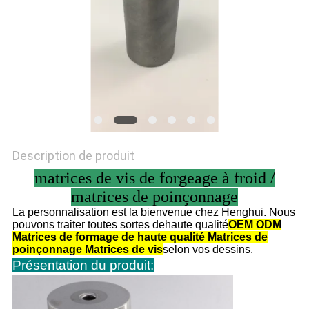
CITATION
PLAN
DU
SITE
POLITIQUE
Description de produit
DE
matrices de vis de forgeage à froid /
matrices de poinçonnage
CONFIDENTIALITÉ
La personnalisation est la bienvenue chez Henghui. Nous
pouvons traiter toutes sortes de
haute qualité
OEM ODM
Matrices de formage de haute qualité Matrices de
poinçonnage Matrices de vis
selon vos dessins.
Présentation du produit
: