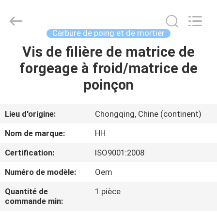
2026
Chongqing
Henghui
Precision
Mold
Carbure de poing et de mortier
Co.,
Limited.
All
Vis de filière de matrice de
MAISON
Rights
Reserved.
forgeage à froid/matrice de
PRODUITS
poinçon
VIDÉOS
Lieu d'origine:
Chongqing, Chine (continent)
Nom de marque:
HH
AU
Certification:
ISO9001:2008
SUJET
Numéro de modèle:
Oem
DE
NOUS
Quantité de
1 pièce
commande min: