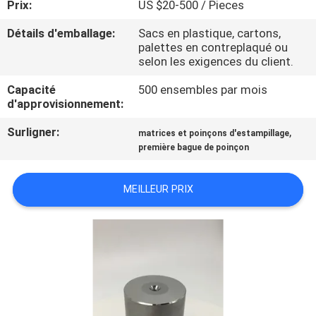
Prix:
US $20-500 / Pieces
VISITE
D'USINE
Détails d'emballage:
Sacs en plastique, cartons,
palettes en contreplaqué ou
selon les exigences du client.
CONTRÔLE
Capacité
500 ensembles par mois
DE
d'approvisionnement:
QUALITÉ
Surligner:
,
matrices et poinçons d'estampillage
première bague de poinçon
CONTACTEZ-
MEILLEUR PRIX
NOUS
NOUVELLES
DEMANDEZ
UNE