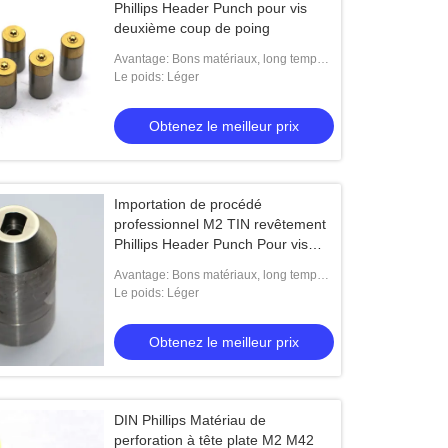
Phillips Header Punch pour vis
deuxième coup de poing
Avantage: Bons matériaux, long temps
de service
Le poids: Léger
Obtenez le meilleur prix
Importation de procédé
professionnel M2 TIN revêtement
Phillips Header Punch Pour vis
deuxième punch
Avantage: Bons matériaux, long temps
de service
Le poids: Léger
Obtenez le meilleur prix
DIN Phillips Matériau de
perforation à tête plate M2 M42