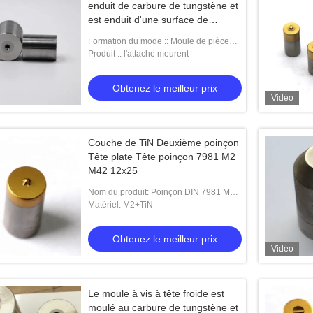
enduit de carbure de tungstène et
est enduit d'une surface de
meulage
Formation du mode :: Moule de pièce
forgéee, moule de poinçon
Produit :: l'attache meurent
Obtenez le meilleur prix
Vidéo
Couche de TiN Deuxième poinçon
Tête plate Tête poinçon 7981 M2
M42 12x25
Nom du produit: Poinçon DIN 7981 M22
d'en-tête
Matériel: M2+TiN
Obtenez le meilleur prix
Vidéo
Le moule à vis à tête froide est
moulé au carbure de tungstène et