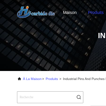
Maison
Produits
I
À La Maison
>
Produits
>
Industrial Pins And Punches