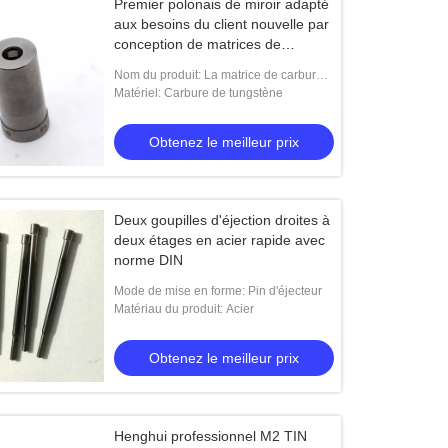
Premier polonais de miroir adapté
aux besoins du client nouvelle par
conception de matrices de
poinçon de vis
Nom du produit: La matrice de carbure,
matrice de pièce forgéee pour la vis de
Matériel: Carbure de tungstène
cloison sèche, matrice de poinçon, vi
Obtenez le meilleur prix
Deux goupilles d'éjection droites à
deux étages en acier rapide avec
norme DIN
Mode de mise en forme: Pin d'éjecteur
Matériau du produit: Acier
Obtenez le meilleur prix
Henghui professionnel M2 TIN