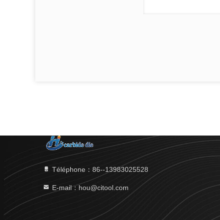
Téléphone：86--13983025528
E-mail：hou@citool.com