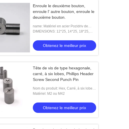
Enroule le deuxième bouton,
enroule l' autre bouton, enroule le
deuxième bouton.
name: Matériel en acier Pozidriv de
ventes d'approvisionnement de
DIMENSIONS: 12*25, 14*25, 18*25,
fournisseur de la Chine de biens chauds
23*25
Obtenez le meilleur prix
Tête de vis de type hexagonale,
carré, à six lobes, Phillips Header
Screw Second Punch Pin
Nom du produit: Hex, Carré, à six lobes,
Phillips Screw Deuxième Header Punch
Matériel: M2 ou M42
Die
Obtenez le meilleur prix