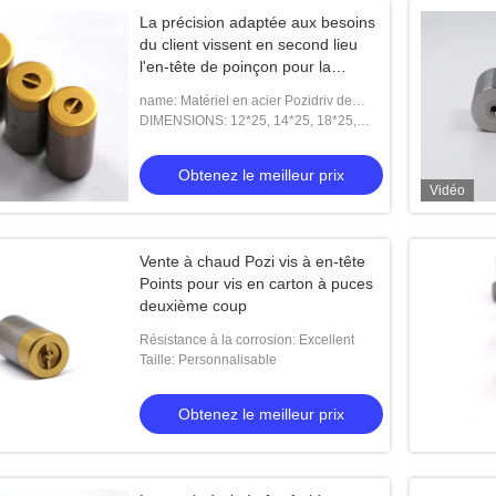
La précision adaptée aux besoins
du client vissent en second lieu
l'en-tête de poinçon pour la
machine de creusement de vis
name: Matériel en acier Pozidriv de
ventes d'approvisionnement de
DIMENSIONS: 12*25, 14*25, 18*25,
fournisseur de la Chine de biens chauds
23*25
Obtenez le meilleur prix
Vidéo
Vente à chaud Pozi vis à en-tête
Points pour vis en carton à puces
deuxième coup
Résistance à la corrosion: Excellent
Taille: Personnalisable
Obtenez le meilleur prix