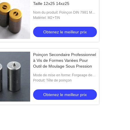
Taille 12x25 14xz25
Nom du produit: Poinçon DIN 7981 M22
d'en-tête
Matériel: M2+TiN
Obtenez le meilleur prix
Poinçon Secondaire Professionnel
à Vis de Formes Variées Pour
Outil de Moulage Sous Pression
Mode de mise en forme: Forgeage de
moules
Produit: Tête de poinçon
Obtenez le meilleur prix