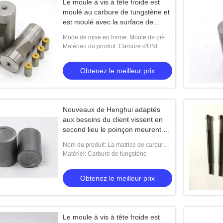
Le moule à vis à tête froide est
moulé au carbure de tungstène et
est moulé avec la surface de
meulage
Mode de mise en forme: Moule de pièce
forgéee, moule de poinçon
Matériau du produit: Carbure d'UNI
40NiCrMo7V 48-50 HRC+Tungsten
Obtenez le meilleur prix
Nouveaux de Henghui adaptés
aux besoins du client vissent en
second lieu le poinçon meurent en
polissant l'étain noir
Nom du produit: La matrice de carbure,
matrice de pièce forgéee pour la vis de
Matériel: Carbure de tungstène
cloison sèche, matrice de poinçon, vi
Obtenez le meilleur prix
Le moule à vis à tête froide est