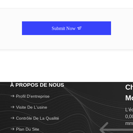
Submit Now
À PROPOS DE NOUS
Ch
Profil D'entreprise
Mo
Visite De L'usine
L'é
0,0
Contrôle De La Qualité
mm
Plan Du Site