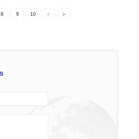
8
9
10
s