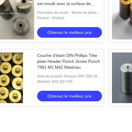
est moulé avec la surface de
meulage
Formation du mode :: Moule de pièce
forgéee, moule de poinçon
Produit :: Produit :
Obtenez le meilleur prix
Couche d'étain DIN Phillips Tête
plate Header Punch Screw Punch
7981 M2 M42 Matériau
Nom du produit: Poinçon DIN 7981 M22
d'en-tête
Matériel: M42 M2+TiN
Obtenez le meilleur prix