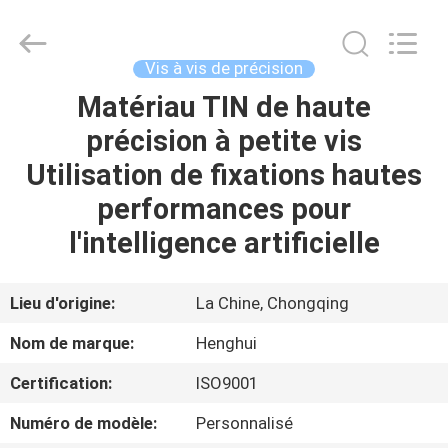
2026
Chongqing
Henghui
Precision
Mold
Vis à vis de précision
Co.,
Limited.
All
Matériau TIN de haute
MAISON
Rights
Reserved.
précision à petite vis
PRODUITS
Utilisation de fixations hautes
performances pour
VIDÉOS
l'intelligence artificielle
AU
Lieu d'origine:
La Chine, Chongqing
SUJET
Nom de marque:
Henghui
DE
Certification:
ISO9001
NOUS
Numéro de modèle:
Personnalisé