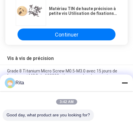
Matériau TIN de haute précision à
petite vis Utilisation de fixations
hautes performances pour
l'intelligence artificielle
Continuer
Vis à vis de précision
Grade 8 Titanium Micro Screw M0.5-M3.0 avec 15 jours de
livraison et MOQ de 100000 pièces pour les drones et
l'aérospatiale
Rita
Micro vis galvanisée ultra-mince de 1,5 mm avec extrémité
plate en fente pour électronique de précision
3:42 AM
Écrou de précision en acier noir pour applications industrielles
Good day, what product are you looking for?
Catégories populaires
Tous