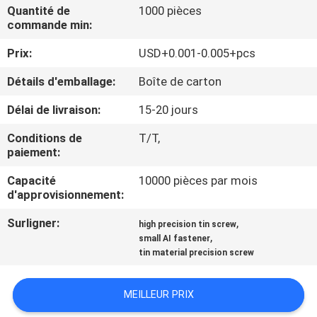
VISITE
Quantité de
1000 pièces
commande min:
D'USINE
Prix:
USD+0.001-0.005+pcs
CONTRÔLE
Détails d'emballage:
Boîte de carton
DE
Délai de livraison:
15-20 jours
QUALITÉ
Conditions de
T/T,
paiement:
CONTACTEZ-
Capacité
10000 pièces par mois
NOUS
d'approvisionnement:
Surligner:
,
high precision tin screw
,
NOUVELLES
small AI fastener
tin material precision screw
DEMANDEZ
MEILLEUR PRIX
UNE