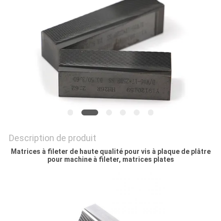
CITATION
PLAN
DU
SITE
POLITIQUE
DE
Description de produit
CONFIDENTIALITÉ
Matrices à fileter de haute qualité pour vis à plaque de plâtre
pour machine à fileter, matrices plates