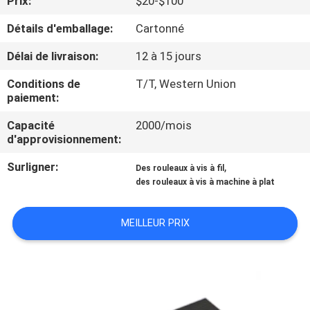
Prix:
$20-$100
VISITE
Détails d'emballage:
Cartonné
D'USINE
Délai de livraison:
12 à 15 jours
CONTRÔLE
Conditions de
T/T, Western Union
DE
paiement:
QUALITÉ
Capacité
2000/mois
d'approvisionnement:
CONTACTEZ-
Surligner:
,
Des rouleaux à vis à fil
des rouleaux à vis à machine à plat
NOUS
MEILLEUR PRIX
NOUVELLES
DEMANDEZ
UNE