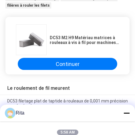
filières à rouler les filets
DC53 M2 H9 Matériau matrices à
rouleaux à vis à fil pour machines
à rouleaux à vis matrices plates
Continuer
Le roulement de fil meurent
DC53 filetage plat de taptide à rouleaux de 0,001 mm précision
pour les boulons
Rita
Matrices à fileter plates DC53 résistantes à la corrosion,
haute ténacité, approuvées ISO 9001
5:58 AM