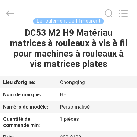
2026
Chongqing
Henghui
Precision
Mold
Le roulement de fil meurent
Co.,
Limited.
All
DC53 M2 H9 Matériau
MAISON
Rights
Reserved.
matrices à rouleaux à vis à fil
PRODUITS
pour machines à rouleaux à
vis matrices plates
VIDÉOS
Lieu d'origine:
Chongqing
AU
Nom de marque:
HH
SUJET
Numéro de modèle:
Personnalisé
DE
Quantité de
1 pièces
NOUS
commande min: