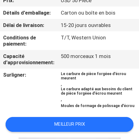
Prix:
USD 50 Piece
VISITE
Détails d'emballage:
Carton ou boîte en bois
D'USINE
Délai de livraison:
15-20 jours ouvrables
CONTRÔLE
Conditions de
T/T, Western Union
DE
paiement:
QUALITÉ
Capacité
500 morceaux 1 mois
d'approvisionnement:
CONTACTEZ-
Surligner:
Le carbure de pièce forgéee d'écrou
meurent
,
NOUS
Le carbure adapté aux besoins du client
de pièce forgéee d'écrou meurent
,
NOUVELLES
Moules de formage de polissage d'écrou
DEMANDEZ
MEILLEUR PRIX
UNE