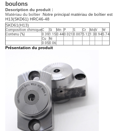
boulons
Description du produit :
Matériau du boîtier :
Notre principal matériau de boîtier est 
H13(SKD61) HRC46-48
SKD61(H13)
Composition chimique
C
Si
Mn
P
S
Cr
Mo
V
W
Contenu (%)
0.39
1.15
0.44
0.021
0.007
5.12
1.3
0.94
5.74
Cu
Ni
0.05
0.06
Présentation du produit