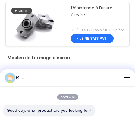
Résistance à l'usure
élevée
US $10-50 / Pieces MOQ:1 pièce
- JE NE SAIS PAS.
Moules de formage d'écrou
La vie du moule est de 250000 à 300000 coups.
Rita
Moule de formage d'écrou en carbure de tungstène
hexagonal, taille personnalisée, approuvé ISO9001
5:29 AM
Formation de matrices de noix de carbure Haute précision
Faible coefficient de frottement
Good day, what product are you looking for?
Catégories populaires
Tous