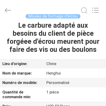
2026
Chongqing
Henghui
Precision
Mold
Moules de formage d'écrou
Co.,
Limited.
All
Le carbure adapté aux
MAISON
Rights
Reserved.
besoins du client de pièce
PRODUITS
forgéee d'écrou meurent pour
faire des vis ou des boulons
VIDÉOS
Lieu d'origine:
Chine
AU
Nom de marque:
Henghui
SUJET
Numéro de modèle:
Personnalisé
DE
Quantité de
1 pièce
NOUS
commande min: