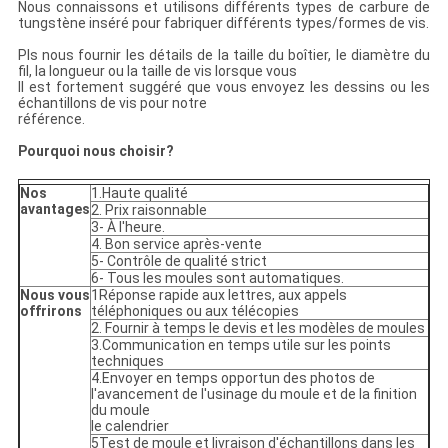
Nous connaissons et utilisons différents types de carbure de
tungstène inséré pour fabriquer différents types/formes de vis.
Pls nous fournir les détails de la taille du boîtier, le diamètre du
fil, la longueur ou la taille de vis lorsque vous
Il est fortement suggéré que vous envoyez les dessins ou les
échantillons de vis pour notre
référence.
Pourquoi nous choisir?
Nos
1.Haute qualité
avantages
2. Prix raisonnable
3- À l'heure.
4. Bon service après-vente
5- Contrôle de qualité strict
6- Tous les moules sont automatiques.
Nous vous
1Réponse rapide aux lettres, aux appels
offrirons
téléphoniques ou aux télécopies
2. Fournir à temps le devis et les modèles de moules
3.Communication en temps utile sur les points
techniques
4.Envoyer en temps opportun des photos de
l'avancement de l'usinage du moule et de la finition
du moule
le calendrier
5Test de moule et livraison d'échantillons dans les