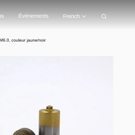
us
Événements
French
6.0, couleur jaune/noir