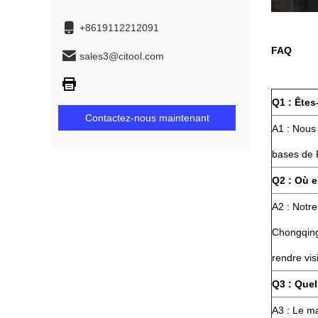
+8619112212091
FAQ
sales3@citool.com
Q1 : Êtes
Contactez-nous maintenant
A1 : Nous
bases de
Q2 : Où e
A2 : Notre 
Chongqing,
rendre vis
Q3 : Quel
A3 : Le m