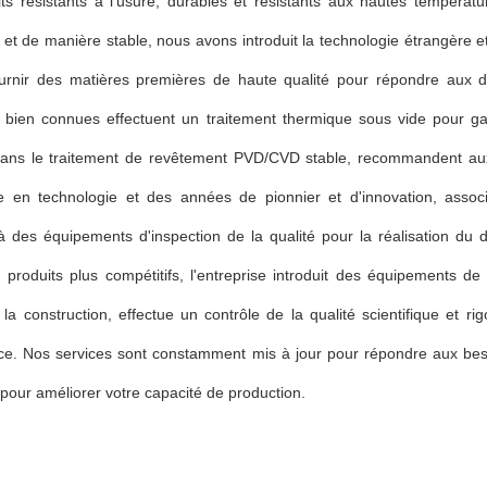
ts résistants à l'usure, durables et résistants aux hautes températur
 et de manière stable, nous avons introduit la technologie étrangère e
ournir des matières premières de haute qualité pour répondre aux div
 bien connues effectuent un traitement thermique sous vide pour gara
dans le traitement de revêtement PVD/CVD stable, recommandent aux c
e en technologie et des années de pionnier et d'innovation, ass
 des équipements d'inspection de la qualité pour la réalisation du d
s produits plus compétitifs, l'entreprise introduit des équipements 
 la construction, effectue un contrôle de la qualité scientifique et r
nce. Nos services sont constamment mis à jour pour répondre aux b
 pour améliorer votre capacité de production.