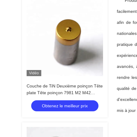
Produi
facilement
afin de f
nationales
pratique 
expérienc
avancés, à
Vidéo
rendre le
Couche de TiN Deuxième poinçon Tête
qualité de
plate Tête poinçon 7981 M2 M42
12x25
d'excelle
Obtenez le meilleur prix
mis à jour