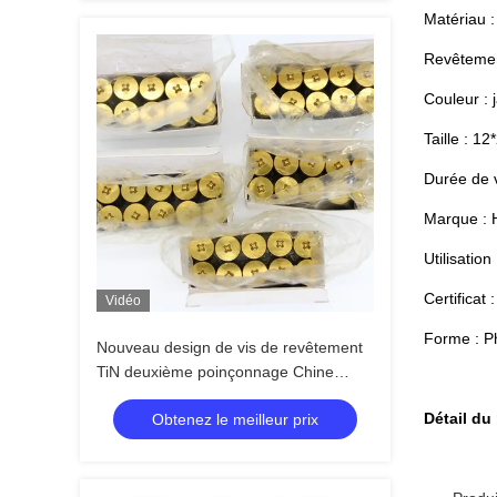
Matériau 
Revêtemen
Couleur : 
Taille : 1
Durée de 
Marque : 
Utilisation
Certificat
Vidéo
Forme : Phi
Nouveau design de vis de revêtement
TiN deuxième poinçonnage Chine
fournisseur
Détail du
Obtenez le meilleur prix