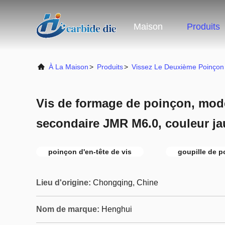
Maison
Produits
À La Maison
>
Produits
>
Vissez Le Deuxième Poinçon
Vis de formage de poinçon, mo
secondaire JMR M6.0, couleur ja
poinçon d'en-tête de vis
goupille de 
Lieu d'origine:
Chongqing, Chine
Nom de marque:
Henghui