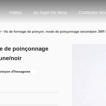
Vidéos
Au Sujet De Nous
Contactez-No
>
Vis de formage de poinçon, mode de poinçonnage secondaire JMR M
de de poinçonnage
une/noir
poinçon d'hexagone