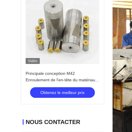
Vidéo
Principale conception M42
Enroulement de l'en-tête du matériau
de finition Deuxième poinçon de
Obtenez le meilleur prix
revêtement en fer blanc Polissage de
surface
NOUS CONTACTER