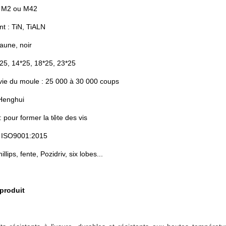
: M2 ou M42
t : TiN, TiALN
jaune, noir
2*25, 14*25, 18*25, 23*25
vie du moule : 25 000 à 30 000 coups
Henghui
 : pour former la tête des vis
 : ISO9001:2015
llips, fente, Pozidriv, six lobes...
 produit