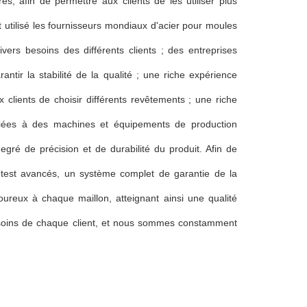
es, afin de permettre aux clients de les utiliser plus
t utilisé les fournisseurs mondiaux d'acier pour moules
ers besoins des différents clients ; des entreprises
ntir la stabilité de la qualité ; une riche expérience
lients de choisir différents revêtements ; une riche
ociées à des machines et équipements de production
egré de précision et de durabilité du produit. Afin de
de test avancés, un système complet de garantie de la
igoureux à chaque maillon, atteignant ainsi une qualité
esoins de chaque client, et nous sommes constamment