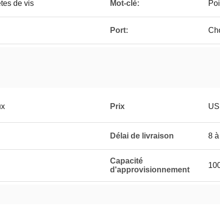
êtes de vis
Mot-clé:
Poi
Port:
Ch
ux
Prix
US
Délai de livraison
8 à
Capacité
100
d'approvisionnement