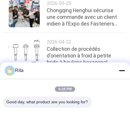
2026-05-25
Chongqing Henghui sécurise
une commande avec un client
indien à l'Expo des Fasteners
Shanghai 2026
2026-04-22
Collection de procédés
d'orientation à froid à petite
bride à boulons hexagonal
Rita
top
4:28 PM
Good day, what product are you looking for?
Catégories populaires
Tous
Matrice De Carbure 
Carbure De Poing Et 